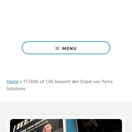
Skip
Skip
to
to
main
primary
content
sidebar
Produziere
nur
MENU
das
Verkaufte,
ohne
Bevorratung,
Home
ohne
»
TITANS of CNC besucht den Stand von Porta
Solutions
Stress,
mit
mehr
Geld