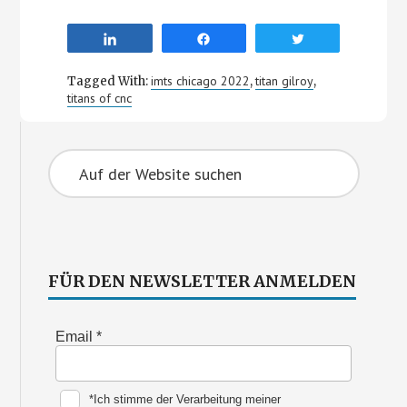
Share
Share
Tweet
imts chicago 2022
titan gilroy
Tagged With:
,
,
titans of cnc
Primary
Auf
Sidebar
der
Website
suchen
FÜR DEN NEWSLETTER ANMELDEN