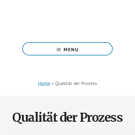
Skip
to
main
content
Produziere
nur
MENU
das
Verkaufte,
ohne
Bevorratung,
ohne
Home
»
Qualität der Prozess
Stress,
mit
mehr
Geld
Qualität der Prozess