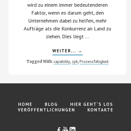
wird zu einem immer bedeutenderen
Faktor, wenn es darum geht, den
Unternehmen dabei zu helfen, mehr
Aufträge als die Konkurrenz an Land zu
ziehen. Dies liegt …
ABOUT
WEITER...
→
CPK:
VERFAHREN
capability
cpk
Prozessfähigkeit
Tagged With:
,
,
ZUR
VERBESSERUNG
DER
PROZESSFÄHIGKEIT
HOME
BLOG
HIER GEHT‘S LOS
VERÖFFENTLICHUNGEN
KONTAKTE