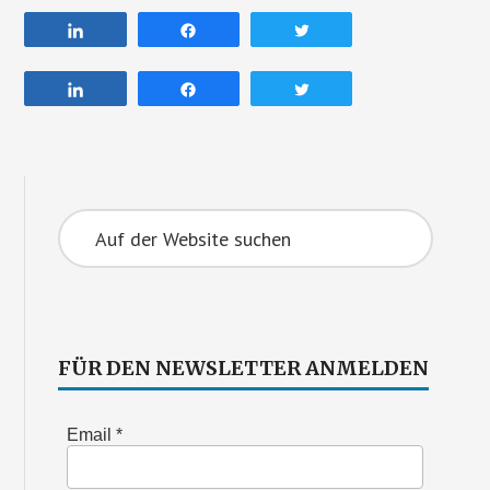
Share
Share
Tweet
Share
Share
Tweet
Primary
Auf
Sidebar
der
Website
suchen
FÜR DEN NEWSLETTER ANMELDEN