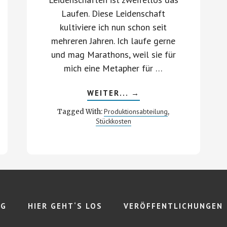
Laufen. Diese Leidenschaft
kultiviere ich nun schon seit
mehreren Jahren. Ich laufe gerne
und mag Marathons, weil sie für
mich eine Metapher für …
ABOUT
WEITER...
→
LAUFEN
SIE
Produktionsabteilung
Tagged With:
,
DEN
Stückkosten
MARATHON
IN
ELEGANTEN
SZENTREN
AUSGEHSCHUHEN?
WAS
B
SIE
FÜR
IHRE
PRODUKTIONSABTEIL
LERNEN
KÖNNEN,
OG
HIER GEHT‘S LOS
VERÖFFENTLICHUNGEN
ERFAHREN
SIE
HIER