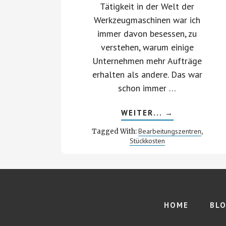
Tätigkeit in der Welt der
Werkzeugmaschinen war ich
immer davon besessen, zu
verstehen, warum einige
Unternehmen mehr Aufträge
erhalten als andere. Das war
schon immer …
ABOUT
WEITER...
→
WIE
MAN
Bearbeitungszentren
Tagged With:
,
MIT
Stückkosten
BEARBEITUNG
IM
BLOCKBETRIE
DIE
KOSTEN
PRO
STÜCK
SENKEN
UND
HOME
BL
MEHR
AUFTRÄGE
AN